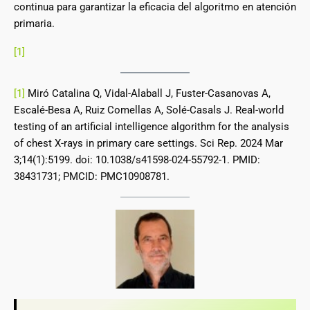
continua para garantizar la eficacia del algoritmo en atención
primaria.
[1]
[1]
Miró Catalina Q, Vidal-Alaball J, Fuster-Casanovas A,
Escalé-Besa A, Ruiz Comellas A, Solé-Casals J. Real-world
testing of an artificial intelligence algorithm for the analysis
of chest X-rays in primary care settings. Sci Rep. 2024 Mar
3;14(1):5199. doi: 10.1038/s41598-024-55792-1. PMID:
38431731; PMCID: PMC10908781.