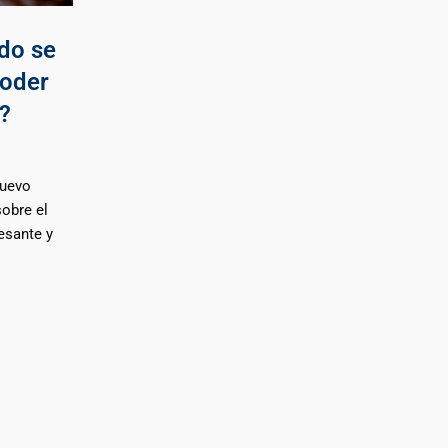
do se
poder
?
nuevo
sobre el
esante y