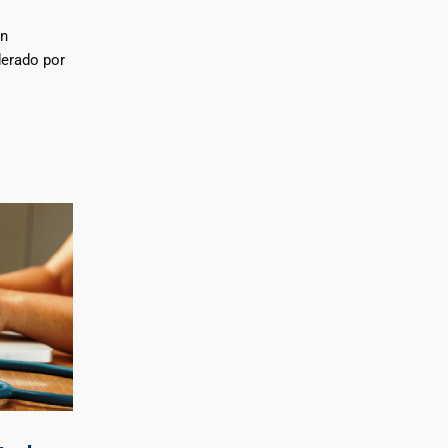
en
derado por