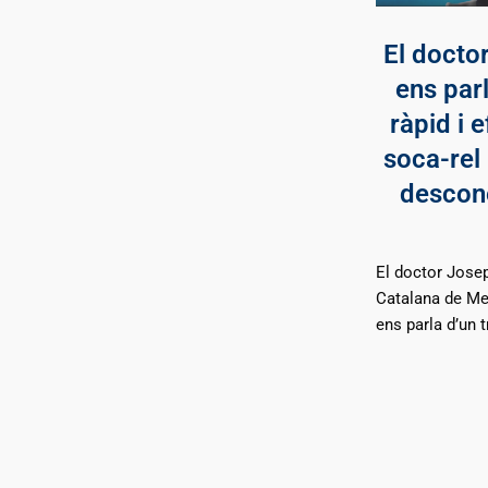
El doctor
ens par
ràpid i e
soca-rel
descone
El doctor Josep
Catalana de Med
ens parla d’un t