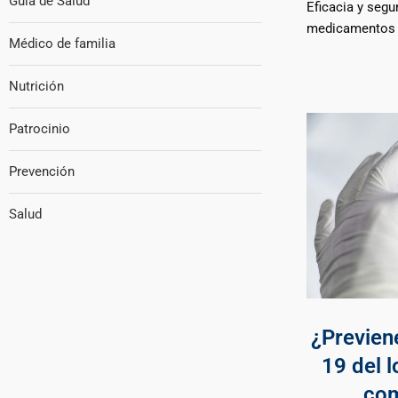
Guía de Salud
Eficacia y segu
medicamentos p
Médico de familia
Nutrición
Patrocinio
Prevención
Salud
¿Previen
19 del 
com