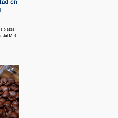
ltad en
4
as plazas
a del MIR