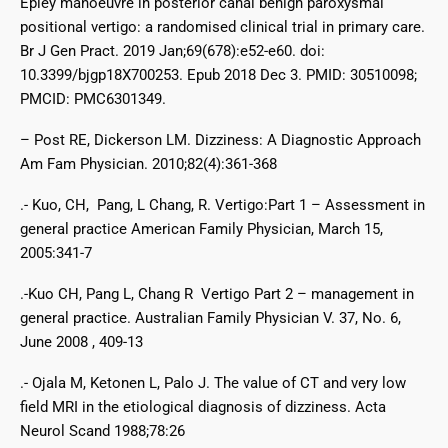
Epley manoeuvre in posterior canal benign paroxysmal
positional vertigo: a randomised clinical trial in primary care.
Br J Gen Pract. 2019 Jan;69(678):e52-e60. doi:
10.3399/bjgp18X700253. Epub 2018 Dec 3. PMID: 30510098;
PMCID: PMC6301349.
– Post RE, Dickerson LM. Dizziness: A Diagnostic Approach
Am Fam Physician. 2010;82(4):361-368
.- Kuo, CH, Pang, L Chang, R. Vertigo:Part 1 – Assessment in
general practice American Family Physician, March 15,
2005:341-7
.-Kuo CH, Pang L, Chang R Vertigo Part 2 – management in
general practice. Australian Family Physician V. 37, No. 6,
June 2008 , 409-13
.- Ojala M, Ketonen L, Palo J. The value of CT and very low
field MRI in the etiological diagnosis of dizziness. Acta
Neurol Scand 1988;78:26