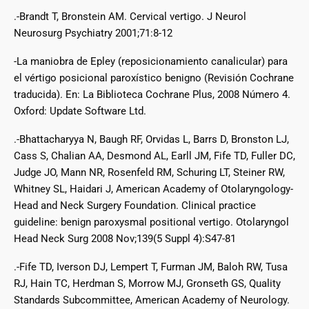
.-Brandt T, Bronstein AM. Cervical vertigo. J Neurol
Neurosurg Psychiatry 2001;71:8-12
-La maniobra de Epley (reposicionamiento canalicular) para
el vértigo posicional paroxístico benigno (Revisión Cochrane
traducida). En: La Biblioteca Cochrane Plus, 2008 Número 4.
Oxford: Update Software Ltd.
.-Bhattacharyya N, Baugh RF, Orvidas L, Barrs D, Bronston LJ,
Cass S, Chalian AA, Desmond AL, Earll JM, Fife TD, Fuller DC,
Judge JO, Mann NR, Rosenfeld RM, Schuring LT, Steiner RW,
Whitney SL, Haidari J, American Academy of Otolaryngology-
Head and Neck Surgery Foundation. Clinical practice
guideline: benign paroxysmal positional vertigo. Otolaryngol
Head Neck Surg 2008 Nov;139(5 Suppl 4):S47-81
.-Fife TD, Iverson DJ, Lempert T, Furman JM, Baloh RW, Tusa
RJ, Hain TC, Herdman S, Morrow MJ, Gronseth GS, Quality
Standards Subcommittee, American Academy of Neurology.