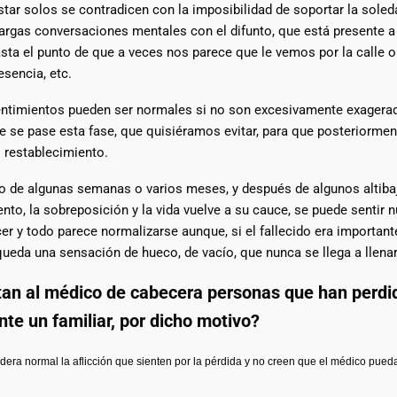
tar solos se contradicen con la imposibilidad de soportar la sole
argas conversaciones mentales con el difunto, que está presente a
asta el punto de que a veces nos parece que le vemos por la calle 
esencia, etc.
ntimientos pueden ser normales si no son excesivamente exagera
 se pase esta fase, que quisiéramos evitar, para que posteriorment
l restablecimiento.
 de algunas semanas o varios meses, y después de algunos altiba
ento, la sobreposición y la vida vuelve a su cauce, se puede sentir
cer y todo parece normalizarse aunque, si el fallecido era important
ueda una sensación de hueco, de vacío, que nunca se llega a llenar
tan al médico de cabecera personas que han perdi
te un familiar, por dicho motivo?
era normal la aflicción que sienten por la pérdida y no creen que el médico pued