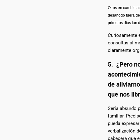
Otros en cambio a
desahogo fuera del
primeros días tan 
Curiosamente e
consultas al m
claramente org
5. ¿Pero no
acontecimi
de aliviarn
que nos lib
Sería absurdo 
familiar. Preci
pueda expresar
verbalización d
cabecera que e