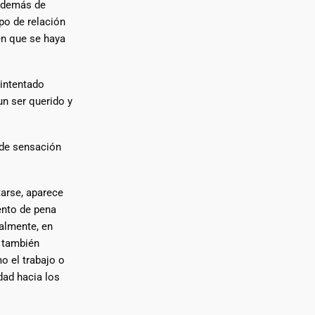
 además de
po de relación
en que se haya
 intentado
un ser querido y
 de sensación
tarse, aparece
ento de pena
almente, en
n también
o el trabajo o
dad hacia los