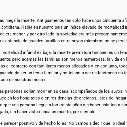
ad niega la muerte. Antiguamente, tan sólo hace unos cincuenta añ
otidiana. Había en nuestro país un índice elevado de mortalidad inf
da era menor, y por otro lado la sociedad era más predominantement
la existencia de grandes familias entre cuyos miembros no se perdía
 mortalidad infantil es baja, la muerte prematura también es un f
uente, pero además las familias son menos numerosas, la vida en 
ás el contacto con familiares menos allegados y, en conjunto, tod
pasado de ser un tema familiar y cotidiano a ser un fenómeno no i
rtado de nuestras mentes.
as personas solían morir en su casa, acompañados de los suyos, ho
ce en los hospitales o en residencias de ancianos, lejos del hogar 
ro que una persona llegue a los treinta años sin haber asistido a ni
egado, sin haber visto nunca un muerto, por ejemplo.
 parecer positivo y de hecho lo es. No vamos a decir que lo ideal 