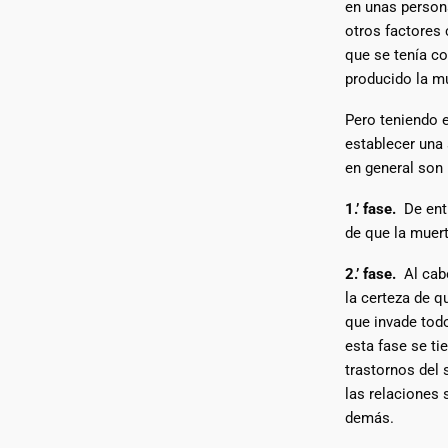
en unas person
otros factores 
que se tenía co
producido la m
Pero teniendo 
establecer una 
en general son 
1.’ fase.
De entr
de que la muert
2.’ fase.
Al cabo
la certeza de q
que invade tod
esta fase se t
trastornos del 
las relaciones 
demás.