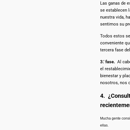
Las ganas de es
se establecen l
nuestra vida, h
sentimos su pr
Todos estos se
conveniente que
tercera fase de
3.’ fase.
Al cabo
el restablecimi
bienestar y pla
nosotros, nos q
4. ¿Consul
recientemen
Mucha gente consid
ellas.