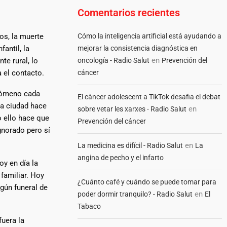
Comentarios recientes
os, la muerte
Cómo la inteligencia artificial está ayudando a
antil, la
mejorar la consistencia diagnóstica en
en
e rural, lo
oncología - Radio Salut
Prevención del
 el contacto.
cáncer
enómeno cada
El càncer adolescent a TikTok desafia el debat
la ciudad hace
en
sobre vetar les xarxes - Radio Salut
o ello hace que
Prevención del cáncer
gnorado pero sí
en
La medicina es difícil - Radio Salut
La
angina de pecho y el infarto
y en día la
familiar. Hoy
¿Cuánto café y cuándo se puede tomar para
ngún funeral de
en
poder dormir tranquilo? - Radio Salut
El
Tabaco
fuera la