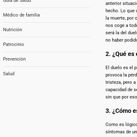
Guía de Salud
anterior situa
hecho. Lo que 
Médico de familia
la muerte, por 
nos coge a tod
Nutrición
será la del due
no haber podido
Patrocinio
2. ¿Qué es 
Prevención
El duelo es el 
Salud
provoca la pérd
tristeza, pero a
capacidad de se
sin que por eso
3. ¿Cómo e
Como es lógico
síntomas de una