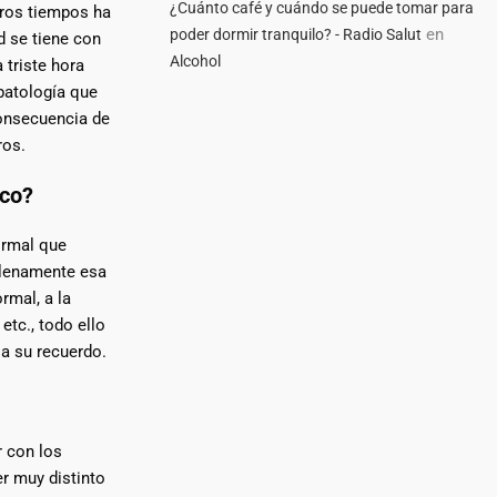
¿Cuánto café y cuándo se puede tomar para
ros tiempos ha
en
poder dormir tranquilo? - Radio Salut
d se tiene con
Alcohol
 triste hora
patología que
consecuencia de
ros.
ico?
ormal que
 plenamente esa
ormal, a la
etc., todo ello
 a su recuerdo.
 con los
er muy distinto