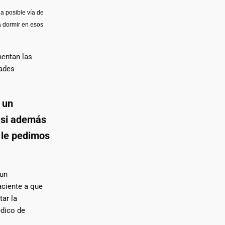
a posible vía de
a dormir en esos
mentan las
dades
 un
 si además
 le pedimos
 un
aciente a que
ar la
édico de