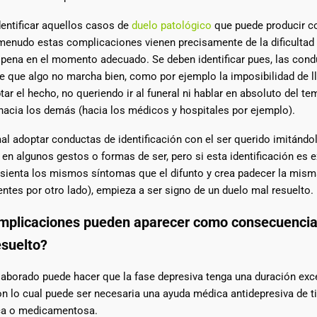
dentificar aquellos casos de
duelo patológico
que puede producir c
 menudo estas complicaciones vienen precisamente de la dificultad
a pena en el momento adecuado. Se deben identificar pues, las con
que algo no marcha bien, como por ejemplo la imposibilidad de llo
tar el hecho, no queriendo ir al funeral ni hablar en absoluto del t
 hacia los demás (hacia los médicos y hospitales por ejemplo).
l adoptar conductas de identificación con el ser querido imitándo
n algunos gestos o formas de ser, pero si esta identificación es 
e sienta los mismos síntomas que el difunto y crea padecer la mis
ntes por otro lado), empieza a ser signo de un duelo mal resuelto.
mplicaciones pueden aparecer como consecuencia
esuelto?
laborado puede hacer que la fase depresiva tenga una duración exc
n lo cual puede ser necesaria una ayuda médica antidepresiva de t
ca o medicamentosa.