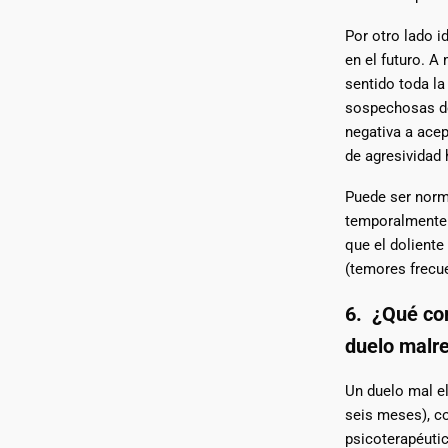
Por otro lado i
en el futuro. A
sentido toda l
sospechosas de 
negativa a acep
de agresividad
Puede ser norma
temporalmente e
que el dolient
(temores frecue
6. ¿Qué co
duelo malr
Un duelo mal e
seis meses), co
psicoterapéuti