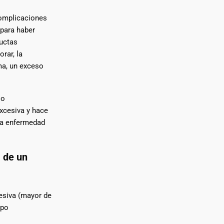
omplicaciones
 para haber
ductas
rar, la
ema, un exceso
lo
excesiva y hace
ma enfermedad
 de un
esiva (mayor de
ipo