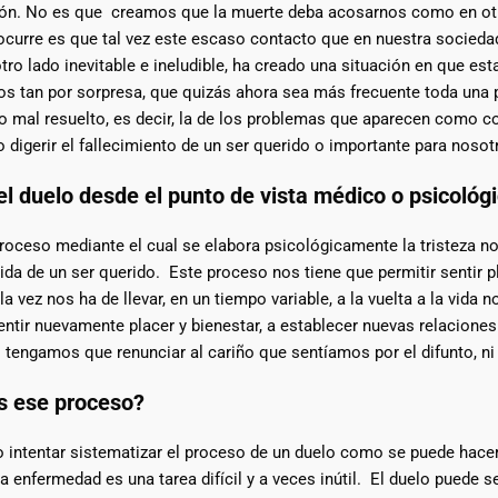
ción. No es que creamos que la muerte deba acosarnos como en ot
ocurre es que tal vez este escaso contacto que en nuestra socieda
otro lado inevitable e ineludible, ha creado una situación en que esta
os tan por sorpresa, que quizás ahora sea más frecuente toda una 
lo mal resuelto, es decir, la de los problemas que aparecen como 
 digerir el fallecimiento de un ser querido o importante para nosot
el duelo desde el punto de vista médico o psicológ
proceso mediante el cual se elabora psicológicamente la tristeza n
ida de un ser querido. Este proceso nos tiene que permitir sentir
 la vez nos ha de llevar, en un tiempo variable, a la vuelta a la vida n
ntir nuevamente placer y bienestar, a establecer nuevas relaciones 
 tengamos que renunciar al cariño que sentíamos por el difunto, ni
s ese proceso?
 intentar sistematizar el proceso de un duelo como se puede hacer
 enfermedad es una tarea difícil y a veces inútil. El duelo puede s