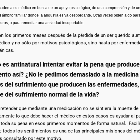
cuden a su médico en busca de un apoyo psicológico, de una comprensión y de un
 ámbito familiar donde la angustia es ya desbordante. Otras veces piden algo par
duros, o para remediar una ansiedad insoportable.
n los primeros meses después de la pérdida de un ser querido au
édico y no sólo por motivos psicológicos, sino hasta por enferme
ánicas.
 es antinatural intentar evitar la pena que produce
ento así? ¿No le pedimos demasiado a la medicina
os del sufrimiento que producen las enfermedades,
re del sufrimiento normal de la vida?
pretender que mediante una medicación no se sintiera la muerte de
samente lo que debe hacer el médico en estos casos es ayudar al p
 toda su pena en esos primeros momentos de forma natural. Facilit
e todos los sentimientos es una de las principales misiones del m
s consultado por este motivo.