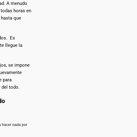
dad. A menudo
 todas horas en
o hasta que
dos. Es
e llegue la
jos, se impone
 nuevamente
e para
 del todo.
do
a hacer nada por