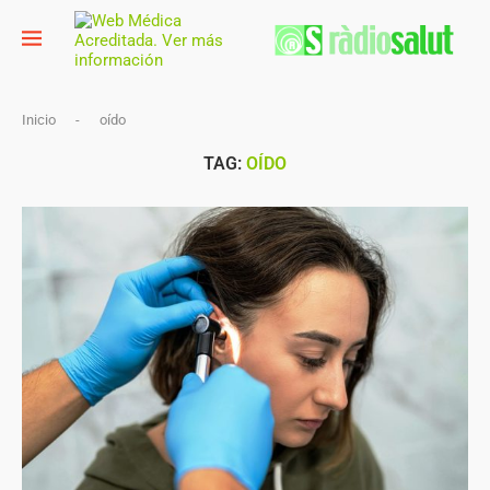
Inicio
-
oído
TAG:
OÍDO