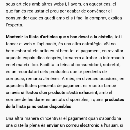
seus articles amb altres webs i, llavors, en aquest cas, el
que fan és reajustar el preu per acabar de convèncer el
consumidor que es quedi amb ells i faci la compra», explica
l’experta.
Mantenir la llista d’articles que s’han desat a la cistella
, tot i
tancar el web o l’aplicació, és una altra estratègia. «Si no
hem esborrat els articles ni hem fet el pagament, en revisitar
aquests espais dies després, tornarem a trobar la informació
en el mateix lloc. Facilita la feina al consumidor i, sobretot,
és un recordatori dels productes que té pendents de
comprar», remarca Jiménez. A més, en diverses ocasions, en
aquestes llistes pendents de pagament es mostra també
un
avís si l’estoc
d’un producte s’està exhaurint
, amb el
nombre de les darreres unitats disponibles, i quins
productes
de la llista ja no estan disponibles
.
Una altra manera d’incentivar el pagament quan s’abandona
una cistella plena és
enviar un correu electrònic
a l’usuari, si