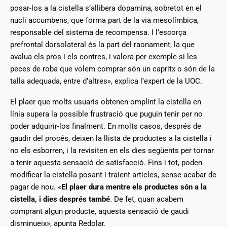
posar-los a la cistella s’allibera dopamina, sobretot en el
nucli accumbens, que forma part de la via mesolímbica,
responsable del sistema de recompensa. I l’escorça
prefrontal dorsolateral és la part del raonament, la que
avalua els pros i els contres, i valora per exemple si les
peces de roba que volem comprar són un capritx o són de la
talla adequada, entre d’altres», explica l’expert de la UOC.
El plaer que molts usuaris obtenen omplint la cistella en
línia
supera la possible frustració que puguin tenir per no
poder adquirir-los finalment. En molts casos, després de
gaudir del procés, deixen la llista de productes a la cistella i
no els esborren, i la revisiten en els dies següents per tornar
a tenir aquesta sensació de satisfacció. Fins i tot, poden
modificar la cistella posant i traient articles, sense acabar de
pagar de nou. «
El plaer dura mentre els productes són a la
cistella, i dies després també
. De fet, quan acabem
comprant algun producte, aquesta sensació de gaudi
disminueix», apunta Redolar.