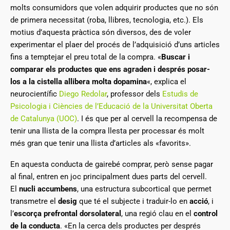
molts consumidors que volen adquirir productes que no són
de primera necessitat (roba, llibres, tecnologia, etc.). Els
motius d’aquesta pràctica són diversos, des de voler
experimentar el plaer del procés de l’adquisició d’uns articles
fins a temptejar el preu total de la compra. «
Buscar i
comparar els productes que ens agraden i després posar-
los a la cistella allibera molta dopamina
«, explica el
neurocientífic
Diego Redolar
, professor dels
Estudis de
Psicologia i Ciències de l’Educació de la Universitat Oberta
de Catalunya (UOC)
. I és que per al cervell la recompensa de
tenir una llista de la compra llesta per processar és molt
més gran que tenir una llista d’articles als «favorits».
En aquesta conducta de gairebé comprar, però sense pagar
al final, entren en joc principalment dues parts del cervell.
El
nucli accumbens
, una estructura subcortical que permet
transmetre el
desig
que té el subjecte i traduir-lo en
acció
, i
l’
escorça prefrontal dorsolateral
, una regió clau en el
control
de la conducta
. «En la cerca dels productes per després