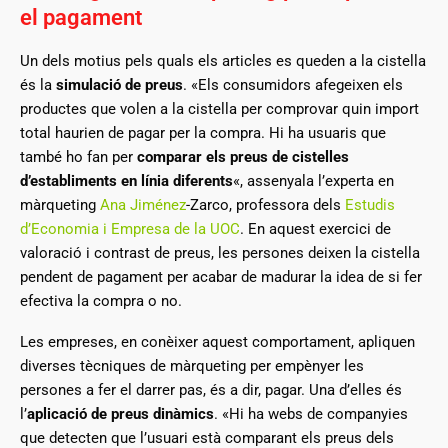
el pagament
Un dels motius pels quals els articles es queden a la cistella
és la
simulació de preus
. «Els consumidors afegeixen els
productes que volen a la cistella per comprovar quin import
total haurien de pagar per la compra. Hi ha usuaris que
també ho fan per
comparar els preus de cistelles
d’establiments en línia diferents
«, assenyala l’experta en
màrqueting
Ana Jiménez
-Zarco, professora dels
Estudis
d’Economia i Empresa de la UOC
. En aquest exercici de
valoració i contrast de preus, les persones deixen la cistella
pendent de pagament per acabar de madurar la idea de si fer
efectiva la compra o no.
Les empreses, en conèixer aquest comportament, apliquen
diverses tècniques de màrqueting per empènyer les
persones a fer el darrer pas, és a dir, pagar. Una d’elles és
l’
aplicació de preus dinàmics
. «Hi ha webs de companyies
que detecten que l’usuari està comparant els preus dels