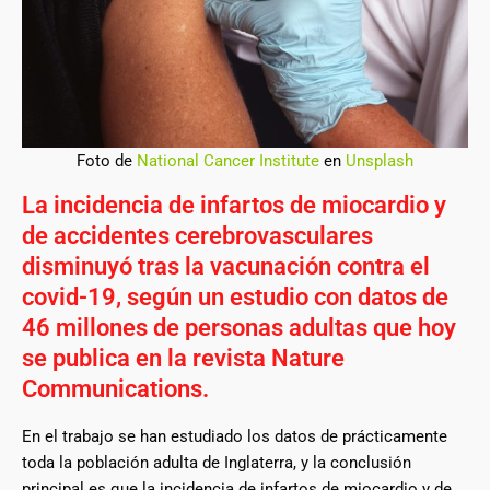
Foto de
National Cancer Institute
en
Unsplash
La incidencia de infartos de miocardio y
de accidentes cerebrovasculares
disminuyó tras la vacunación contra el
covid-19, según un estudio con datos de
46 millones de personas adultas que hoy
se publica en la revista Nature
Communications.
En el trabajo se han estudiado los datos de prácticamente
toda la población adulta de Inglaterra, y la conclusión
principal es que la incidencia de infartos de miocardio y de