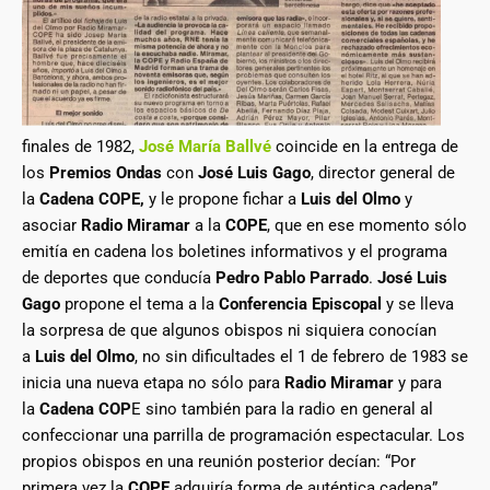
finales de 1982,
José María Ballvé
coincide en la entrega de
los
Premios Ondas
con
José Luis Gago
, director general de
la
Cadena COPE,
y le propone fichar a
Luis del Olmo
y
asociar
Radio Miramar
a la
COPE
, que en ese momento sólo
emitía en cadena los boletines informativos y el programa
de deportes que conducía
Pedro Pablo Parrado
.
José Luis
Gago
propone el tema a la
Conferencia Episcopal
y se lleva
la sorpresa de que algunos obispos ni siquiera conocían
a
Luis del Olmo
, no sin dificultades el 1 de febrero de 1983 se
inicia una nueva etapa no sólo para
Radio Miramar
y para
la
Cadena COP
E sino también para la radio en general al
confeccionar una parrilla de programación espectacular. Los
propios obispos en una reunión posterior decían: “Por
primera vez la
COPE
adquiría forma de auténtica cadena”.