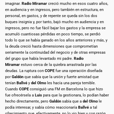
imaginar.
Radio Miramar
creció mucho en esos cuatro años,
en audiencia y en ingresos, pero también en estructura, en
personal, en gastos, y de repente se queda sin los dos
buques insignia y, por tanto, bajó mucho en audiencia y en
ingresos, pero no fue fácil bajar los gastos y la empresa se
acumuló cuantiosas pérdidas en poco tiempo, se perdió
todo lo que se había ganado en los años anteriores y más, y
la deuda creció hasta dimensiones que comprometían
seriamente la continuidad del negocio y de otras empresas
del grupo que había levantado mi padre.
Radio
Miramar
estuvo cerca de la quiebra arrastrada por las
deudas. La ruptura con
COPE
fue una operación diseñada
por
Galdón
que sabía que la unión y fuerte amistad que
tenían
Ballvé
y
del Olmo
les hacía una pareja temible.
Cuando
COPE
consiguió una FM en Barcelona lo que hizo
fue ofrecérsela a
Luis
para que la gestionara, lo podían haber
hecho directamente, pero
Galdón
sabía que a
del Olmo
le
podía interesar, y sabía cómo reaccionaría
Ballvé
a tal
ofrecimiento que, efectivamente, no lo vio bien y con razón,