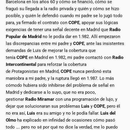
Barcelona en los años 60 y cómo se financió, cómo se
fraguó su llegada a la radio privada y quién y cómo se hizo
posible, y quién le defendió cuando mi padre se lo jugó todo
para, ya firmado el contrato con
COPE
, apoyar sus lógicas
exigencias de tener una señal decente en Madrid que
Radio
Popular de Madrid
no le podía dar en 1.982. Allí empezaron
las discrepancias entre mi padre y
COPE
, ante las insistentes
demandas de Luis de mejorar la cobertura que
tenía
COPE
en Madrid en 1.982, mi padre contactó con
Radio
Intercontinental
para reforzar la cobertura
de
Protagonistas
en Madrid,
COPE
nunca perdonó esta
maniobra a mi padre, y la ruptura llegó en 1.987. Lo más
cómodo hubiera sido inhibirse del problema de señal en
Madrid y dedicarse a lo suyo, que no era poco,
gestionar
Radio Miramar
con una programación de lujo, y
dejar que solucionaran sus problemas
Luis
y
COPE
, pero él
no era así,
Luis
era su amigo y no le podía fallar.
Luis del
Olmo
ha explicado en infinidad de ocasiones cómo pasó
todo …. pero no sé por qué no dice la verdad, me lo puedo