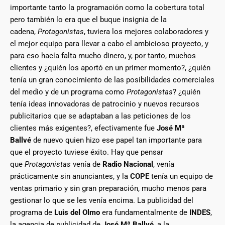
importante tanto la programación como la cobertura total
pero también lo era que el buque insignia de la
cadena,
Protagonistas
, tuviera los mejores colaboradores y
el mejor equipo para llevar a cabo el ambicioso proyecto, y
para eso hacía falta mucho dinero, y, por tanto, muchos
clientes y ¿quién los aportó en un primer momento?, ¿quién
tenía un gran conocimiento de las posibilidades comerciales
del medio y de un programa como
Protagonistas
? ¿quién
tenía ideas innovadoras de patrocinio y nuevos recursos
publicitarios que se adaptaban a las peticiones de los
clientes más exigentes?, efectivamente fue
José Mª
Ballvé
de nuevo quien hizo ese papel tan importante para
que el proyecto tuviese éxito. Hay que pensar
que
Protagonistas
venía de
Radio Nacional
, venía
prácticamente sin anunciantes, y la
COPE
tenía un equipo de
ventas primario y sin gran preparación, mucho menos para
gestionar lo que se les venía encima. La publicidad del
programa de
Luis del Olmo
era fundamentalmente de
INDES
,
la agencia de publicidad de
José Mª Ballvé
, a la