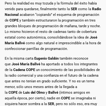
Pero la realidad es muy tozuda y la fórmula del éxito había
venido para quedarse, finalmente tanto la
SER
como la
Radio
Nacional
acabaron “copiando” el esquema de programación
de
COPE
y también estructuraron la programación en tres
grandes bloques de programación de mañana, tarde y noche.
Lo mismo hicieron el resto de cadenas tanto de cobertura
estatal como autonómica, consolidándose la idea de
José
María Ballvé
como algo natural e imprescindible a la hora de
confeccionar parrillas de programación.
En la misma carta
Eugenio Galdón
también reconoce
que
José María Ballvé
ha aportado a todos los integrantes
de la
Cadena COPE
un conocimiento de las posibilidades de
la radio comercial y una confianza en el futuro de la cadena
que antes no tenían en grado suficiente. Y no es un tema
menor, sólo unos meses antes de la llegada a
la
COPE
de
Luis del Olmo
y
Ballvé
(íntimos amigos en
aquella época, por cierto), nadie en
COPE
se imaginaba ni
siquiera hacer sombra a la
SER
, pero no sólo eso, era muy