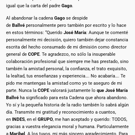
igual que la carta del padre
Gago
.
Al abandonar la cadena
Gago
se despide
de
Ballvé
personalmente pero también por escrito y lo hace
en estos términos: “Querido
José María
: Aunque te comenté
personalmente mi decisión, quiero también dejar constancia
escrita del hecho consumado de mi dimisión como director
general de
COPE
. Te agradezco, no sólo la insuperable
colaboración profesional que siempre me has prestado, sino
también la amistad personal, la confianza, el trato exquisito,
la lealtad, tus enseñanzas y experiencia…. No acabaría…. Te
pido me mantengas la amistad como yo te aseguro de mi
parte. Nunca la
COPE
valorará justamente lo
que José María
Ballvé
ha significado para esta Cadena que ahora abandono.
Yo sí y la pequeña historia de la radio también lo sabrá algún
día. Transmite mi gratitud y reconocimiento a cuantos,
en
INDES
, en el
GRUPO
, me han aceptado y querido: TODOS,
gracias a vuestra elegancia moral y humana. Particularmente
a
Maribel
. A los tuyos, mi más sincero agradecimiento. Para