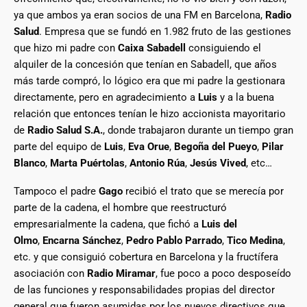
ya que ambos ya eran socios de una FM en Barcelona,
Radio
Salud
. Empresa que se fundó en 1.982 fruto de las gestiones
que hizo mi padre con
Caixa Sabadell
consiguiendo el
alquiler de la concesión que tenían en Sabadell, que años
más tarde compró, lo lógico era que mi padre la gestionara
directamente, pero en agradecimiento a
Luis
y a la buena
relación que entonces tenían le hizo accionista mayoritario
de
Radio Salud S.A.
, donde trabajaron durante un tiempo gran
parte del equipo de
Luis
,
Eva Orue
,
Begoña del Pueyo
,
Pilar
Blanco
,
Marta Puértolas
,
Antonio Rúa
,
Jesús Vived
, etc…
Tampoco el padre
Gago
recibió el trato que se merecía por
parte de la cadena, el hombre que reestructuró
empresarialmente la cadena, que fichó a
Luis del
Olmo
,
Encarna Sánchez
,
Pedro Pablo Parrado
,
Tico Medina
,
etc. y que consiguió cobertura en Barcelona y la fructífera
asociación con
Radio Miramar
, fue poco a poco desposeído
de las funciones y responsabilidades propias del director
general que fueron asumidas por los nuevos directivos que