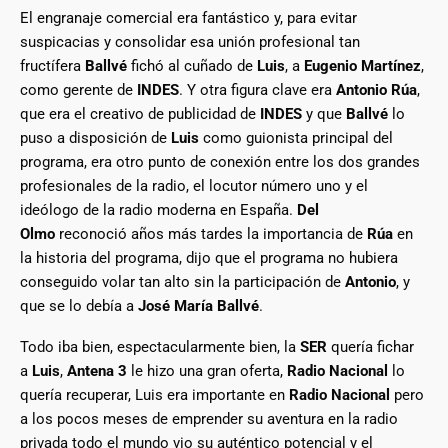
El engranaje comercial era fantástico y, para evitar
suspicacias y consolidar esa unión profesional tan
fructífera
Ballvé
fichó al cuñado de
Luis
, a
Eugenio Martínez
,
como gerente de
INDES
. Y otra figura clave era
Antonio Rúa
,
que era el creativo de publicidad de
INDES
y que
Ballvé
lo
puso a disposición de
Luis
como guionista principal del
programa, era otro punto de conexión entre los dos grandes
profesionales de la radio, el locutor número uno y el
ideólogo de la radio moderna en España.
Del
Olmo
reconoció años más tardes la importancia de
Rúa
en
la historia del programa, dijo que el programa no hubiera
conseguido volar tan alto sin la participación de
Antonio
, y
que se lo debía a
José María Ballvé
.
Todo iba bien, espectacularmente bien, la
SER
quería fichar
a
Luis
,
Antena 3
le hizo una gran oferta,
Radio Nacional
lo
quería recuperar, Luis era importante en
Radio Nacional
pero
a los pocos meses de emprender su aventura en la radio
privada todo el mundo vio su auténtico potencial y el